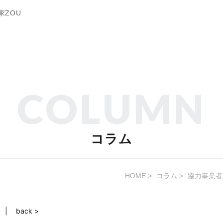
家ZOU
COLUMN
コラム
HOME
コラム
協力事業者
back >