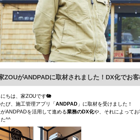
家ZOUがANDPADに取材されました！DX化で
にちは、家ZOUです🐘
のたび、施工管理アプリ「
ANDPAD
」に取材を受けました！
がANDPADを活用して進める
業務のDX化
や、それによってお
た^^