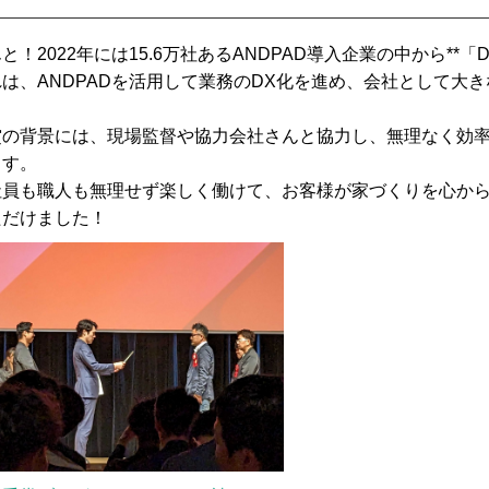
と！2022年には15.6万社あるANDPAD導入企業の中から**「
れは、ANDPADを活用して業務のDX化を進め、会社として大
。
賞の背景には、現場監督や協力会社さんと協力し、無理なく効
ます。
社員も職人も無理せず楽しく働けて、お客様が家づくりを心か
ただけました！