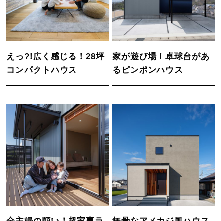
えっ?!広く感じる！28坪
家が遊び場！卓球台があ
コンパクトハウス
るピンポンハウス
全主婦の願い！超家事ラ
無骨なアメカジ風ハウス