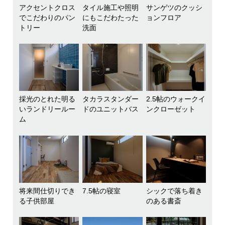
アクセントクロス
タイル施工や照明
サンゲツのクッシ
でこだわりのパン
にもこだわたった
ョンフロア
トリー
洗面
採光のとれた明る
タカラスタンダー
2.5帖のウォークイ
いランドリールー
ドのユニットバス
ンクローゼット
ム
将来間仕切りでき
7.5帖の寝室
シックで落ち着き
る子供部屋
のある書斎