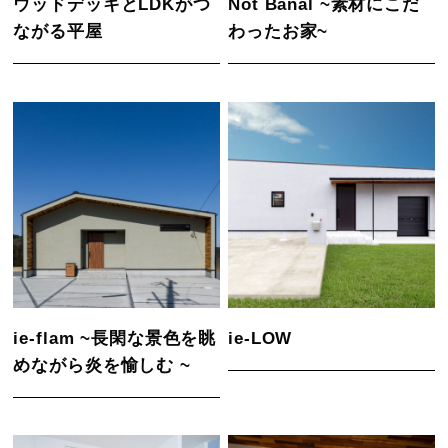
ウッドデッキとLDKがつ
Not Banal ~素材にこだ
ながる平屋
わったお家~
ie-flam ~長閑な景色を眺
ie-LOW
めながら炎を愉しむ ~