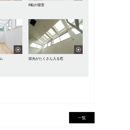
6帖の寝室
ム
採光がたくさん入る窓
一覧