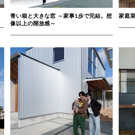
青い箱と大きな窓 ～家事1歩で完結。想
家庭
像以上の開放感～