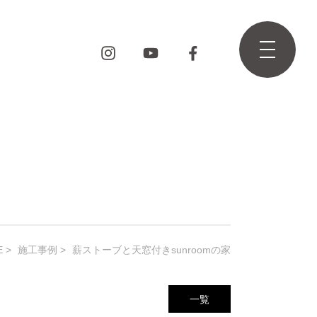
E
施工事例
薪ストーブと天窓付きsunroomの家
一覧