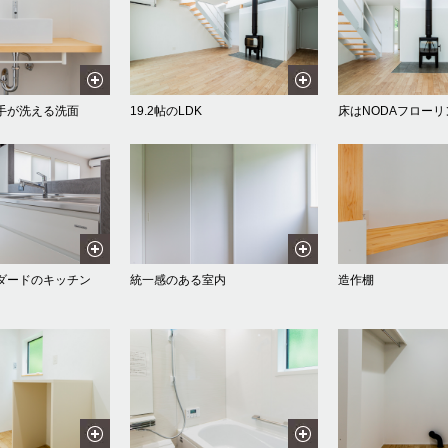
手が洗える洗面
19.2帖のLDK
床はNODAフローリ
ダードのキッチン
統一感のある室内
造作棚