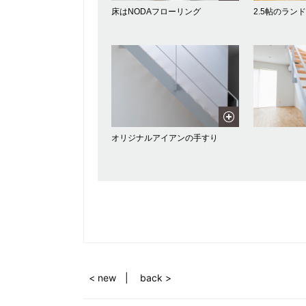
床はNODAフローリング
2.5帖のラン
オリジナルアイアンの手すり
< new
back >