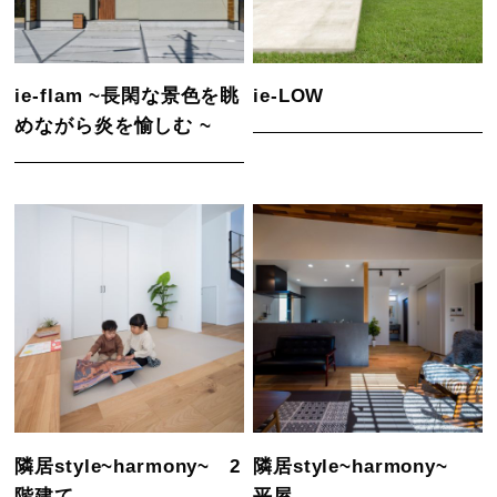
ie-flam ~長閑な景色を眺
ie-LOW
めながら炎を愉しむ ~
隣居style~harmony~ 2
隣居style~harmony~
階建て
平屋