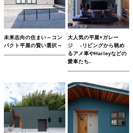
未来志向の住まい～コン
大人気の平屋×ガレー
パクト平屋の賢い選択～
ジ -リビングから眺め
るアメ車やHarleyなどの
愛車たち₋