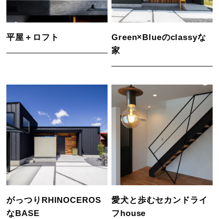
平屋＋ロフト
Green×Blueのclassyな
家
がっつりRHINOCEROS
愛犬と歩むセカンドライ
なBASE
フhouse