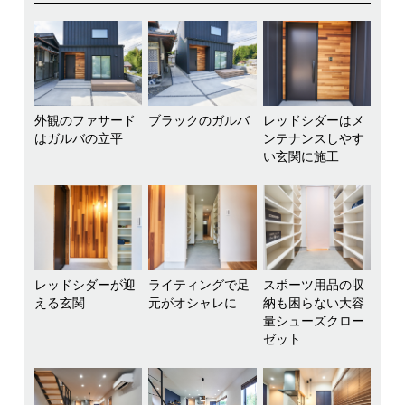
外観のファサード
ブラックのガルバ
レッドシダーはメ
はガルバの立平
ンテナンスしやす
い玄関に施工
レッドシダーが迎
ライティングで足
スポーツ用品の収
える玄関
元がオシャレに
納も困らない大容
量シューズクロー
ゼット