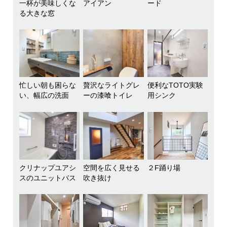
一杯が美味しくな
アイアン
ード
る大きな窓
忙しい朝も困らな
贅沢なライトグレ
便利なTOTO実験
い、幅広の洗面
ーの漆喰トイレ
用シンク
クリナップユアシ
空間を広く見せる
２F踊り場
スのユニットバス
吹き抜け