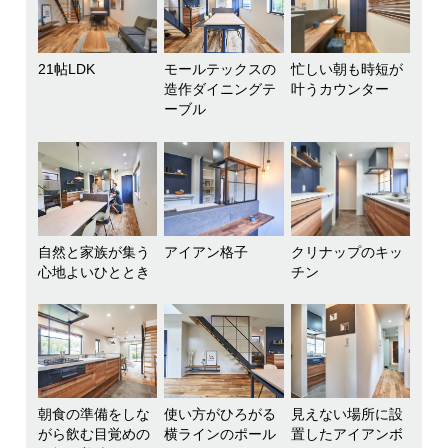
21帖LDK
モールテックスの
忙しい朝も時短が
造作ダイニングテ
叶うカウンター
ーブル
自然と家族が集う
アイアン格子
クリナップのキッ
心地よいひととき
チン
朝食の準備をしな
使い方がひろがる
見えない場所に設
がら飲む目覚めの
横ラインのポール
置したアイアンボ