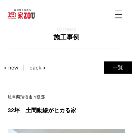
WORKS
施工事例
一覧
< new
back >
岐阜県瑞浪市 Y様邸
32坪 土間動線がヒカる家