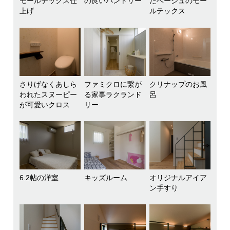
モールテックス仕
の良いパントリー
たベージュのモー
上げ
ルテックス
さりげなくあしら
ファミクロに繋が
クリナップのお風
われたスヌーピー
る家事ラクランド
呂
が可愛いクロス
リー
6.2帖の洋室
キッズルーム
オリジナルアイア
ン手すり