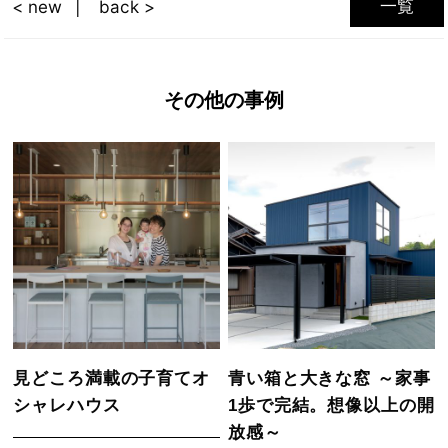
一覧
< new
back >
その他の事例
見どころ満載の子育てオ
青い箱と大きな窓 ～家事
シャレハウス
1歩で完結。想像以上の開
放感～