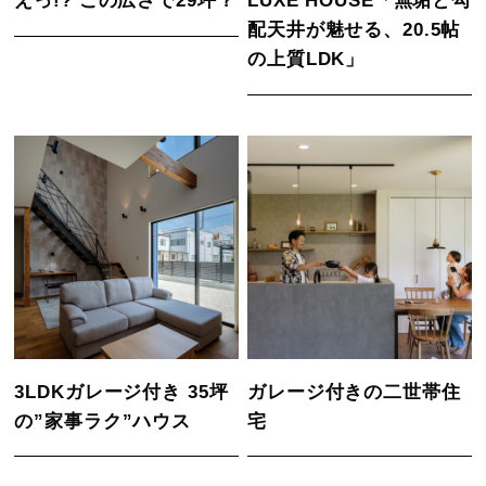
えっ!? この広さで29坪？
LUXE HOUSE「無垢と勾
配天井が魅せる、20.5帖
の上質LDK」
3LDKガレージ付き 35坪
ガレージ付きの二世帯住
の”家事ラク”ハウス
宅