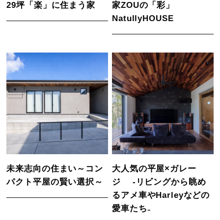
29坪「楽」に住まう家
家ZOUの「彩」
NatullyHOUSE
未来志向の住まい～コン
大人気の平屋×ガレー
パクト平屋の賢い選択～
ジ -リビングから眺め
るアメ車やHarleyなどの
愛車たち₋