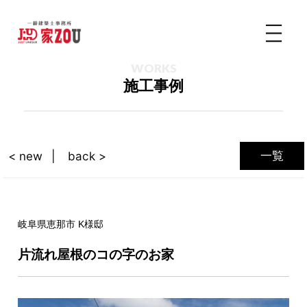
WORKS
施工事例
一覧
< new
back >
岐阜県恵那市 K様邸
片流れ屋根のコの字のお家