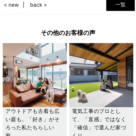
一覧
< new
back >
その他のお客様の声
アウトドアも古着も広
電気工事のプロとし
い庭も。「好き」がそ
て、「直感」ではなく
ろった私たちらしい
「確信」で選んだ家づ
家。
くり