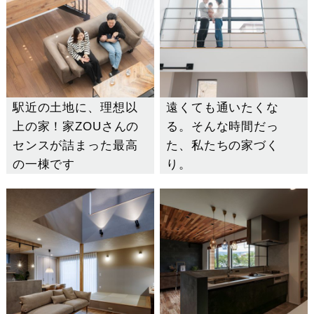
駅近の土地に、理想以
遠くても通いたくな
上の家！家ZOUさんの
る。そんな時間だっ
センスが詰まった最高
た、私たちの家づく
の一棟です
り。