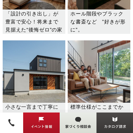
「設計の引き出し」が
ホール階段やブラック
豊富で安心！将来まで
な書斎など ”好きが形
見据えた“後悔ゼロ”の家
に”。
小さな一言まで丁寧に
標準仕様がここまでか
向き合ってくれた。安
っこいい！ 愛知・岐阜
心して任せられた家づ
で家を建てるなら家
くり
ZOUさんです