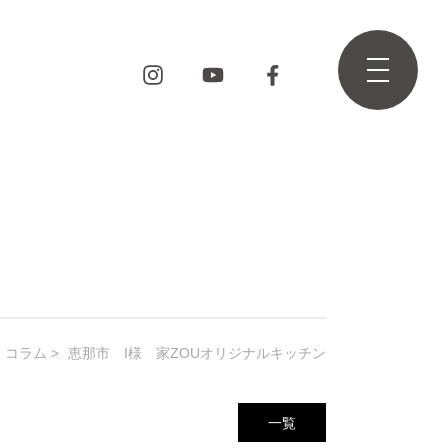
コラム
恵那市 I様 家ZOUオリジナルキッチン
一覧