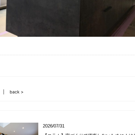
back >
2026/07/31