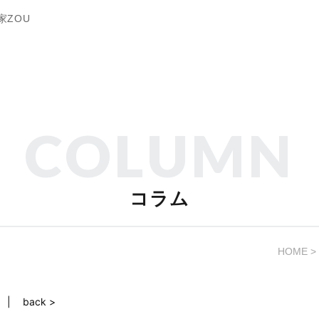
家ZOU
COLUMN
コラム
HOME
back >