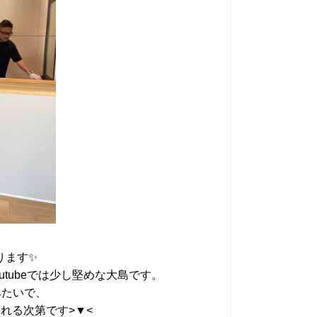
ります✨
tubeでは少し堅めな大島です。
みたいで、
れる次第です>▼<