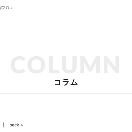
家ZOU
COLUMN
コラム
back >