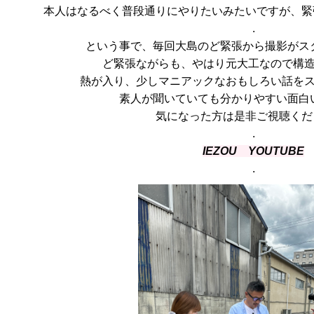
本人はなるべく普段通りにやりたいみたいですが、緊張
.
という事で、毎回大島のど緊張から撮影がス
ど緊張ながらも、やはり元大工なので構
熱が入り、少しマニアックなおもしろい話を
素人が聞いていても分かりやすい面白
気になった方は是非ご視聴くだ
.
IEZOU YOUTUBE
.