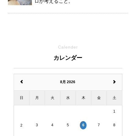
ロが考えること。
Calender
カレンダー
8月 2026
日
月
火
水
木
金
土
1
3
4
5
7
8
6
2