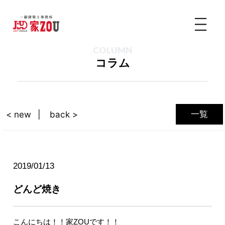
COLUMN
コラム
一覧
< new
back >
2019/01/13
どんど焼き
こんにちは！！家ZOUです！！