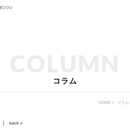
家ZOU
COLUMN
コラム
HOME
コラム
back >