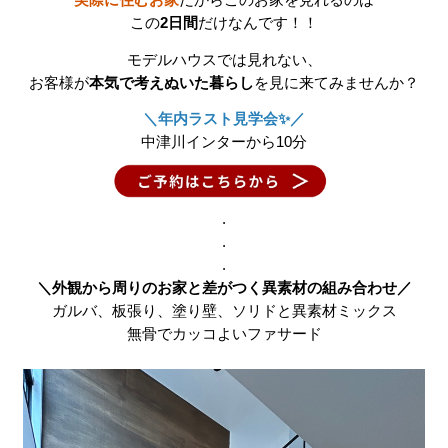
実際に住むお家
だからこのお家を見れるのは
この
2日間
だけなんです！！
モデルハウスでは見れない、
お客様が
本気で考えぬいた暮らし
を見に来てみませんか？
＼年内ラスト見学会✨／
中津川インターから10分
.
.
.
＼外観から周りのお家と差がつく異素材の組み合わせ／
ガルバ、板張り、塗り壁、ソリドと異素材ミックス
無骨でカッコよいファサード