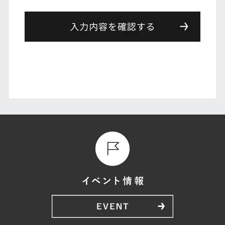
護法にいう「個人情報」を指すものとし，生存する個人
に関する情報であって，当該情報に含まれる氏名，生年
月日，住所，電話番号，連絡先その他の記述等により特
定の個人を識別できる情報を指します。
プライバシー情報のうち「履歴情報および特性情報」と
は，上記に定める「個人情報」以外のものをいい，ご利
用いただいたサービスやご購入いただいた商品，ご覧に
なったページや広告の履歴，ユーザーが検索された検索
キーワード，ご利用日時，ご利用の方法，ご利用環境，
郵便番号や性別，職業，年齢，ユーザーのIPアドレス，
クッキー情報，位置情報，端末の個体識別情報などを指
します。
第２条（プライバシー情報の収集方法）
当社は，ユーザーが利用登録をする際に氏名，生年月
日，住所，電話番号，メールアドレス，銀行口座番号，
クレジットカード番号，運転免許証番号などの個人情報
をお尋ねすることがあります。また，ユーザーと提携先
などとの間でなされたユーザーの個人情報を含む取引記