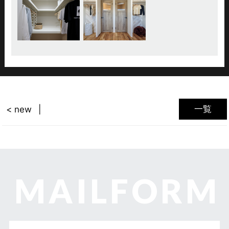
一覧
< new
MAILFORM