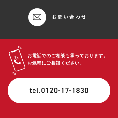
れた商品，およびそれらの代金などに関する情報を表示
する目的
（2）ユーザーにお知らせや連絡をするためにメールアド
レスを利用する場合やユーザーに商品を送付したり必要
に応じて連絡したりするため，氏名や住所などの連絡先
情報を利用する目的
（3）ユーザーの本人確認を行うために，氏名，生年月
日，住所，電話番号，銀行口座番号，クレジットカード
番号，運転免許証番号，配達証明付き郵便の到達結果な
どの情報を利用する目的
お電話でのご相談も承っております。
（4）ユーザーに代金を請求するために，購入された商品
お気軽にご相談ください。
名や数量，利用されたサービスの種類や期間，回数，請
求金額，氏名，住所，銀行口座番号やクレジットカード
番号などの支払に関する情報などを利用する目的
（5）ユーザーが簡便にデータを入力できるようにするた
めに，当社に登録されている情報を入力画面に表示させ
たり，ユーザーのご指示に基づいて他のサービスなど
（提携先が提供するものも含みます）に転送したりする
目的
（6）代金の支払を遅滞したり第三者に損害を発生させた