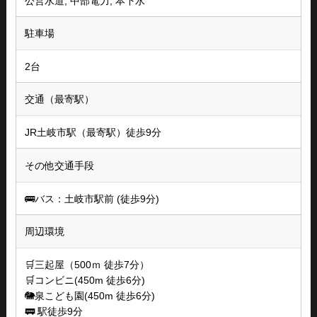
公営水道, 中部電力, 本下水
駐車場
2台
交通（最寄駅）
JR土岐市駅（最寄駅）徒歩9分
その他交通手段
🚌バス：土岐市駅前 (徒歩9分)
周辺環境
🛒三起屋（500ｍ 徒歩7分）
🛒コンビニ(450m 徒歩6分)
🐘泉こども園(450m 徒歩6分)
🚃 駅徒歩9分