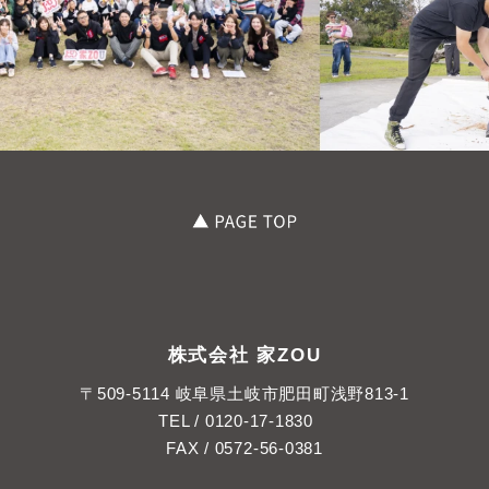
き
（3）公衆衛生の向上または児童の健全な育成の推進のた
めに特に必要がある場合であって，本人の同意を得るこ
とが困難であるとき
（4）国の機関もしくは地方公共団体またはその委託を受
けた者が法令の定める事務を遂行することに対して協力
する必要がある場合であって，本人の同意を得ることに
より当該事務の遂行に支障を及ぼすおそれがあるとき
（5）予め次の事項を告知あるいは公表をしている場合
利用目的に第三者への提供を含むこと
第三者に提供されるデータの項目
第三者への提供の手段または方法
本人の求めに応じて個人情報の第三者への提供を停止す
ること
前項の定めにかかわらず，次に掲げる場合は第三者には
株式会社 家ZOU
該当しないものとします。
（1）当社が利用目的の達成に必要な範囲内において個
〒509-5114 岐阜県土岐市肥田町浅野813-1
人情報の取扱いの全部または一部を委託する場合
TEL /
0120-17-1830
（2）合併その他の事由による事業の承継に伴って個人
FAX / 0572-56-0381
情報が提供される場合
（3）個人情報を特定の者との間で共同して利用する場