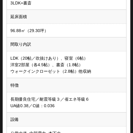
3LDK+書斎
延床面積
96.88㎡（29.30坪）
間取り内訳
LDK（20帖／吹抜けあり）、寝室（6帖）
洋室2部屋（各4.5帖）、書斎（1.8帖）
ウォークインクローゼット（2.8帖）他収納
特徴
長期優良住宅／耐震等級３／省エネ等級６
UA値0.38／C値：0.036
設備