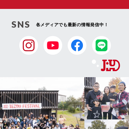
りするなど，本サービスの利用規約に違反したユーザー
や，不正・不当な目的でサービスを利用しようとするユ
ーザーの利用をお断りするために，利用態様，氏名や住
所など個人を特定するための情報を利用する目的
SNS
各メディアでも最新の情報発信中！
（7）ユーザーからのお問い合わせに対応するために，お
問い合わせ内容や代金の請求に関する情報など当社がユ
ーザーに対してサービスを提供するにあたって必要とな
る情報や，ユーザーのサービス利用状況，連絡先情報な
どを利用する目的
（8）上記の利用目的に付随する目的
第４条（個人情報の第三者提供）
当社は，次に掲げる場合を除いて，あらかじめユーザー
の同意を得ることなく，第三者に個人情報を提供するこ
とはありません。ただし，個人情報保護法その他の法令
で認められる場合を除きます。
（1）法令に基づく場合
（2）人の生命，身体または財産の保護のために必要があ
る場合であって，本人の同意を得ることが困難であると