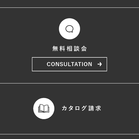
録や，決済に関する情報を当社の提携先（情報提供元，
広告主，広告配信先などを含みます。以下，｢提携先｣と
いいます。）などから収集することがあります。
当社は，ユーザーについて，利用したサービスやソフト
ウエア，購入した商品，閲覧したページや広告の履歴，
検索した検索キーワード，利用日時，利用方法，利用環
境（携帯端末を通じてご利用の場合の当該端末の通信状
態，利用に際しての各種設定情報なども含みます），IP
アドレス，クッキー情報，位置情報，端末の個体識別情
報などの履歴情報および特性情報を，ユーザーが当社や
提携先のサービスを利用しまたはページを閲覧する際に
収集します。
第３条（個人情報を収集・利用する目的）
当社が個人情報を収集・利用する目的は，以下のとおり
です。
（1）ユーザーに自分の登録情報の閲覧や修正，利用状況
の閲覧を行っていただくために，氏名，住所，連絡先，
支払方法などの登録情報，利用されたサービスや購入さ