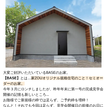
大変ご好評いただいているBASEのお家。
【BASE】
とは…
家ZOUオリジナル規格住宅のこと！セミオー
ダーのお家。
今年３月にロンチしましたが、昨年年末に第一号の完成見学会
開催の記憶も新しいところ...
お陰様でご新規様の枠では足らず、ご予約枠を増枠！
なんと！それでも今回は足らず、見学会開催日の前後のお日に