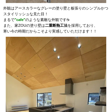
外観はアースカラーなグレーの塗り壁と板張りのシンプルかつ
スタイリッシュな見た目！
まるで
"cafe"
のような素敵な外観です☕
また、家ZOUの塗り壁は
二重断熱工法
を採用しており、
寒い今の時期だからこそより実感していただけます！！