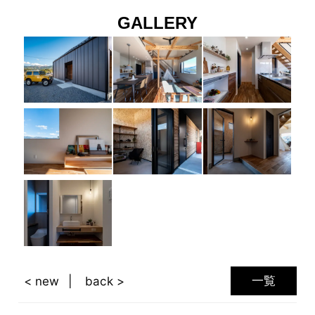
GALLERY
一覧
< new
back >