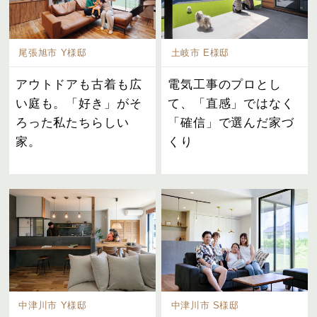
尾張旭市 Y様邸
土岐市 E様邸
アウトドアも古着も広
電気工事のプロとし
い庭も。「好き」がそ
て、「直感」ではなく
ろった私たちらしい
「確信」で選んだ家づ
家。
くり
中津川市 Y様邸
中津川市 S様邸